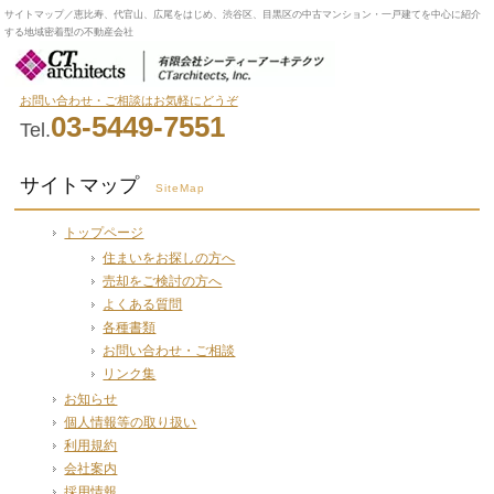
サイトマップ／恵比寿、代官山、広尾をはじめ、渋谷区、目黒区の中古マンション・一戸建てを中心に紹介
する地域密着型の不動産会社
お問い合わせ・ご相談はお気軽にどうぞ
03-5449-7551
Tel.
サイトマップ
SiteMap
トップページ
住まいをお探しの方へ
売却をご検討の方へ
よくある質問
各種書類
お問い合わせ・ご相談
リンク集
お知らせ
個人情報等の取り扱い
利用規約
会社案内
採用情報